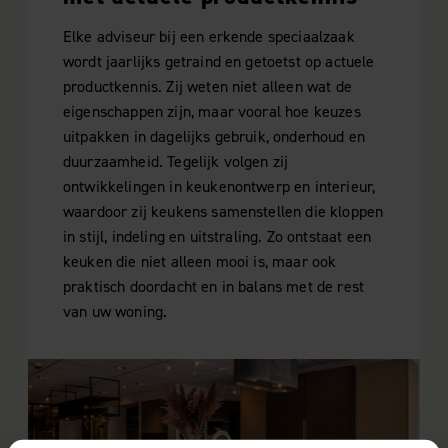
Elke adviseur bij een erkende speciaalzaak
wordt jaarlijks getraind en getoetst op actuele
productkennis. Zij weten niet alleen wat de
eigenschappen zijn, maar vooral hoe keuzes
uitpakken in dagelijks gebruik, onderhoud en
duurzaamheid. Tegelijk volgen zij
ontwikkelingen in keukenontwerp en interieur,
waardoor zij keukens samenstellen die kloppen
in stijl, indeling en uitstraling. Zo ontstaat een
keuken die niet alleen mooi is, maar ook
praktisch doordacht en in balans met de rest
van uw woning.