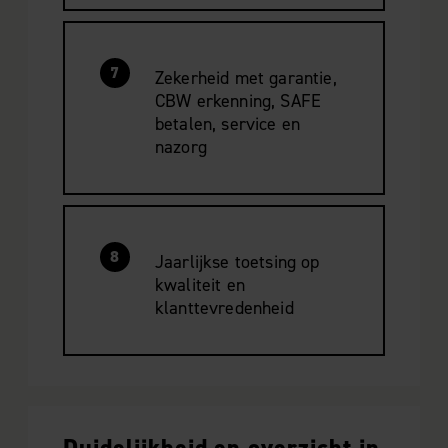
7
Zekerheid met garantie,
CBW erkenning, SAFE
betalen, service en
nazorg
8
Jaarlijkse toetsing op
kwaliteit en
klanttevredenheid