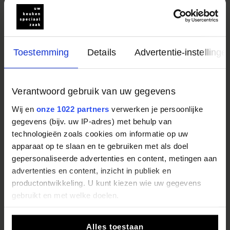
Toestemming
Details
Advertentie-instellinge
Ruime showrooms met
Verantwoord gebruik van uw gegevens
actuele collecties
Wij en
onze 1022 partners
verwerken je persoonlijke
Showrooms met het label Uw
gegevens (bijv. uw IP-adres) met behulp van
KeukenSpeciaalzaak zijn ruim opgezet en
technologieën zoals cookies om informatie op uw
ingericht met de nieuwste trends, actuele
apparaat op te slaan en te gebruiken met als doel
collecties en de meest recente apparatuur. U
gepersonaliseerde advertenties en content, metingen aan
ziet complete keukens en ervaart materialen,
advertenties en content, inzicht in publiek en
opstellingen en apparatuur zoals ze in de
productontwikkeling. U kunt kiezen wie uw gegevens
praktijk worden gebruikt. Dit helpt u om
gebruikt en met welke doelen.
mogelijkheden goed te vergelijken en geeft een
Als u het toestaat, willen we ook graag:
realistisch beeld van wat bij u past. Zo maakt u
Alles toestaan