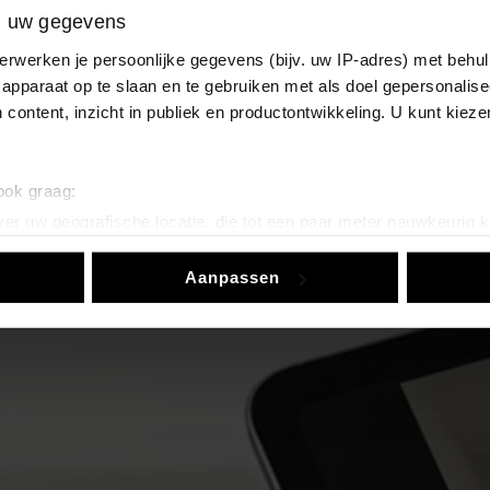
n uw gegevens
erwerken je persoonlijke gegevens (bijv. uw IP-adres) met behul
or
apparaat op te slaan en te gebruiken met als doel gepersonalise
 content, inzicht in publiek en productontwikkeling. U kunt kiez
 ook graag:
er uw geografische locatie, die tot een paar meter nauwkeurig k
n door het actief te scannen op specifieke eigenschappen (fingerp
Aanpassen
onlijke gegevens worden verwerkt en stel uw voorkeuren in he
jzigen of intrekken in de Cookieverklaring.
ent en advertenties te personaliseren, om functies voor social
. Ook delen we informatie over uw gebruik van onze site met on
e. Deze partners kunnen deze gegevens combineren met andere i
ties
erzameld op basis van uw gebruik van hun services.