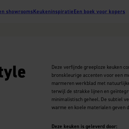
en showrooms
Keukeninspiratie
Een boek voor kopers
tyle
Deze verfijnde greeploze keuken co
bronskleurige accenten voor een mo
marmeren werkblad met natuurlijke 
terwijl de strakke lijnen en geïnte
minimalistisch geheel. De subtiel ve
warme en koele materialen geven d
Deze keuken is geleverd door: