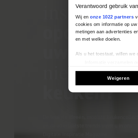
inspiratie
Verantwoord gebruik va
Wij en
onze 1022 partners
v
opdoen vo
cookies om informatie op uw 
metingen aan advertenties en
en met welke doelen.
uw
Als u het toestaat, willen we
nieuwe
Informatie verzamelen ov
Uw apparaat identificere
Weigeren
Lees meer over hoe uw perso
keuken?
toestemming op elk moment wi
We gebruiken cookies om cont
websiteverkeer te analyseren
media, adverteren en analys
De leukste ideeën, mooiste keukencollec
verstrekt of die ze hebben v
en de allerlaatste trends vindt u in ons
Digitale Inspiratie Magazine.