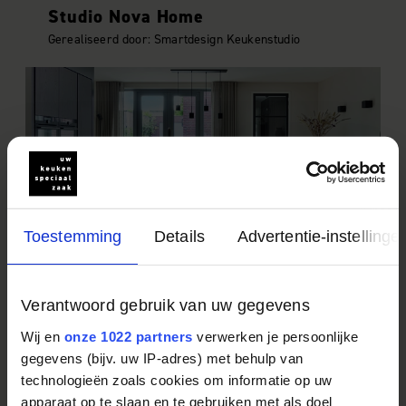
Studio Nova Home
Gerealiseerd door: Smartdesign Keukenstudio
Toestemming
Details
Advertentie-instellinge
Timber Luxe Studio
Gerealiseerd door: R&R Keukendesign
Verantwoord gebruik van uw gegevens
Wij en
onze 1022 partners
verwerken je persoonlijke
gegevens (bijv. uw IP-adres) met behulp van
technologieën zoals cookies om informatie op uw
apparaat op te slaan en te gebruiken met als doel