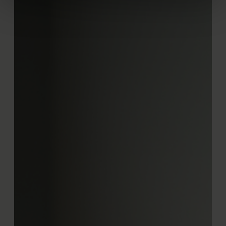
intrekken in de Cookieverklaring.
We gebruiken cookies om content en advertenties te
personaliseren, om functies voor social media te bieden
en om ons websiteverkeer te analyseren. Ook delen we
informatie over uw gebruik van onze site met onze
partners voor social media, adverteren en analyse. Deze
partners kunnen deze gegevens combineren met andere
informatie die u aan ze heeft verstrekt of die ze hebben
verzameld op basis van uw gebruik van hun services.