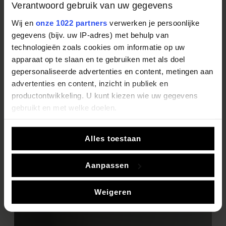
Verantwoord gebruik van uw gegevens
De leukste ideeën, mooiste keukencollecties en
Wij en
onze 1022 partners
verwerken je persoonlijke
gegevens (bijv. uw IP-adres) met behulp van
de allerlaatste trends vindt u in ons Digitale
technologieën zoals cookies om informatie op uw
Inspiratie Magazine.
apparaat op te slaan en te gebruiken met als doel
gepersonaliseerde advertenties en content, metingen aan
Bekijk ons Inspiratie Magazine
advertenties en content, inzicht in publiek en
productontwikkeling. U kunt kiezen wie uw gegevens
gebruikt en met welke doelen.
Als u het toestaat, willen we ook graag:
Alles toestaan
Informatie verzamelen over uw geografische locatie,
die tot een paar meter nauwkeurig kan zijn
Aanpassen
Uw apparaat identificeren door het actief te scannen
op specifieke eigenschappen (fingerprinting)
Weigeren
Lees meer over hoe uw persoonlijke gegevens worden
verwerkt en stel uw voorkeuren in het
detailgedeelte
in.
U kunt uw toestemming op elk moment wijzigen of