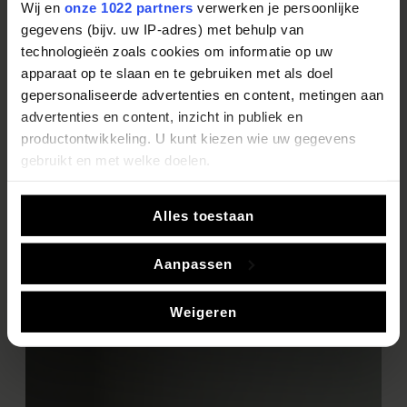
Wij en
onze 1022 partners
verwerken je persoonlijke
Inspiratie Magazine.
gegevens (bijv. uw IP-adres) met behulp van
technologieën zoals cookies om informatie op uw
apparaat op te slaan en te gebruiken met als doel
Bekijk ons Inspiratie Magazine
gepersonaliseerde advertenties en content, metingen aan
advertenties en content, inzicht in publiek en
productontwikkeling. U kunt kiezen wie uw gegevens
gebruikt en met welke doelen.
Als u het toestaat, willen we ook graag:
Alles toestaan
Informatie verzamelen over uw geografische locatie,
die tot een paar meter nauwkeurig kan zijn
Aanpassen
Uw apparaat identificeren door het actief te scannen
op specifieke eigenschappen (fingerprinting)
Weigeren
Lees meer over hoe uw persoonlijke gegevens worden
verwerkt en stel uw voorkeuren in het
detailgedeelte
in.
U kunt uw toestemming op elk moment wijzigen of
intrekken in de Cookieverklaring.