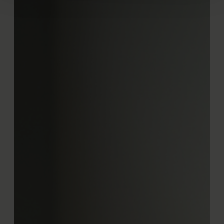
We gebruiken cookies om content en advertenties te
personaliseren, om functies voor social media te bieden
en om ons websiteverkeer te analyseren. Ook delen we
informatie over uw gebruik van onze site met onze
partners voor social media, adverteren en analyse. Deze
partners kunnen deze gegevens combineren met andere
informatie die u aan ze heeft verstrekt of die ze hebben
verzameld op basis van uw gebruik van hun services.