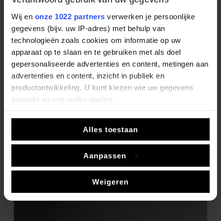
De leukste ideeën, mooiste keukencollecties en
Wij en
onze 1022 partners
verwerken je persoonlijke
de allerlaatste trends vindt u in ons Digitale
gegevens (bijv. uw IP-adres) met behulp van
Inspiratie Magazine.
technologieën zoals cookies om informatie op uw
apparaat op te slaan en te gebruiken met als doel
gepersonaliseerde advertenties en content, metingen aan
Bekijk ons Inspiratie Magazine
advertenties en content, inzicht in publiek en
productontwikkeling. U kunt kiezen wie uw gegevens
gebruikt en met welke doelen.
Als u het toestaat, willen we ook graag:
Alles toestaan
Informatie verzamelen over uw geografische locatie,
die tot een paar meter nauwkeurig kan zijn
Aanpassen
Uw apparaat identificeren door het actief te scannen
op specifieke eigenschappen (fingerprinting)
Weigeren
Lees meer over hoe uw persoonlijke gegevens worden
verwerkt en stel uw voorkeuren in het
detailgedeelte
in.
U kunt uw toestemming op elk moment wijzigen of