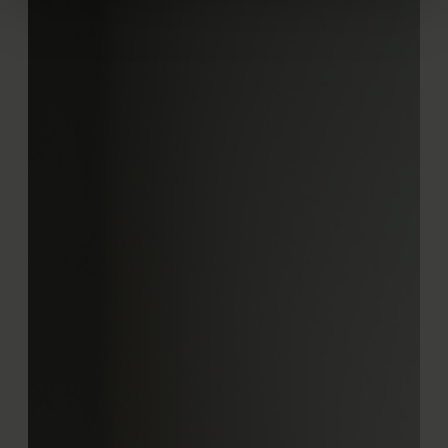
intrekken in de Cookieverklaring.
We gebruiken cookies om content en advertenties te
personaliseren, om functies voor social media te bieden
en om ons websiteverkeer te analyseren. Ook delen we
informatie over uw gebruik van onze site met onze
partners voor social media, adverteren en analyse. Deze
partners kunnen deze gegevens combineren met andere
informatie die u aan ze heeft verstrekt of die ze hebben
verzameld op basis van uw gebruik van hun services.