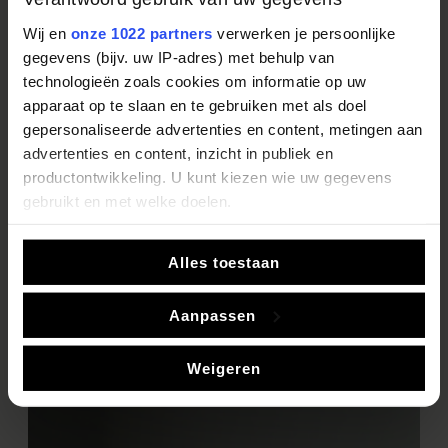
De leukste ideeën, mooiste keukencollecties en
Wij en
onze 1022 partners
verwerken je persoonlijke
de allerlaatste trends vindt u in ons Digitale
gegevens (bijv. uw IP-adres) met behulp van
Inspiratie Magazine.
technologieën zoals cookies om informatie op uw
apparaat op te slaan en te gebruiken met als doel
gepersonaliseerde advertenties en content, metingen aan
Bekijk ons Inspiratie Magazine
advertenties en content, inzicht in publiek en
productontwikkeling. U kunt kiezen wie uw gegevens
gebruikt en met welke doelen.
Als u het toestaat, willen we ook graag:
Alles toestaan
Informatie verzamelen over uw geografische locatie,
die tot een paar meter nauwkeurig kan zijn
Aanpassen
Uw apparaat identificeren door het actief te scannen
op specifieke eigenschappen (fingerprinting)
Weigeren
Lees meer over hoe uw persoonlijke gegevens worden
verwerkt en stel uw voorkeuren in het
detailgedeelte
in.
U kunt uw toestemming op elk moment wijzigen of