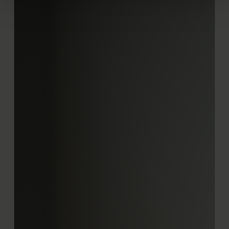
intrekken in de Cookieverklaring.
We gebruiken cookies om content en advertenties te
personaliseren, om functies voor social media te bieden
en om ons websiteverkeer te analyseren. Ook delen we
informatie over uw gebruik van onze site met onze
partners voor social media, adverteren en analyse. Deze
partners kunnen deze gegevens combineren met andere
informatie die u aan ze heeft verstrekt of die ze hebben
verzameld op basis van uw gebruik van hun services.