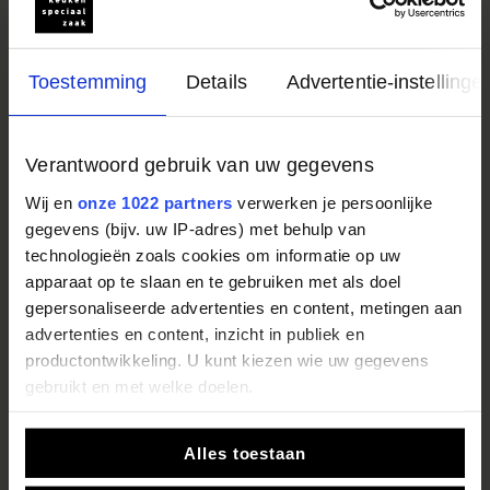
Toestemming
Details
Advertentie-instellinge
Verantwoord gebruik van uw gegevens
Wij en
onze 1022 partners
verwerken je persoonlijke
gegevens (bijv. uw IP-adres) met behulp van
technologieën zoals cookies om informatie op uw
apparaat op te slaan en te gebruiken met als doel
gepersonaliseerde advertenties en content, metingen aan
advertenties en content, inzicht in publiek en
productontwikkeling. U kunt kiezen wie uw gegevens
gebruikt en met welke doelen.
Als u het toestaat, willen we ook graag:
Alles toestaan
Bereken zelf de prijs van
Informatie verzamelen over uw geografische locatie,