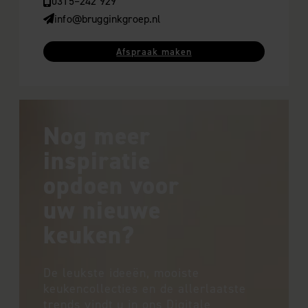
0315–242 929
info@brugginkgroep.nl
Afspraak maken
Nog meer
inspiratie
opdoen voor
uw nieuwe
keuken?
De leukste ideeën, mooiste
keukencollecties en de allerlaatste
trends vindt u in ons Digitale