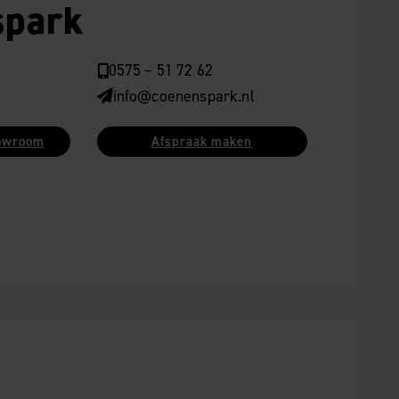
spark
0575 – 51 72 62
info@coenenspark.nl
howroom
Afspraak maken