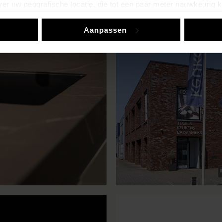
er uw geografische locatie, die tot een paar meter nauwkeurig k
n door het actief te scannen op specifieke eigenschappen (fingerp
Aanpassen
onlijke gegevens worden verwerkt en stel uw voorkeuren in he
jzigen of intrekken in de Cookieverklaring.
ent en advertenties te personaliseren, om functies voor social
. Ook delen we informatie over uw gebruik van onze site met on
e. Deze partners kunnen deze gegevens combineren met andere i
erzameld op basis van uw gebruik van hun services.