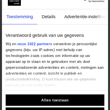
Toestemming
Details
Advertentie-instellinge
Verantwoord gebruik van uw gegevens
Wij en
onze 1022 partners
verwerken je persoonlijke
gegevens (bijv. uw IP-adres) met behulp van
technologieën zoals cookies om informatie op uw
apparaat op te slaan en te gebruiken met als doel
gepersonaliseerde advertenties en content, metingen aan
advertenties en content, inzicht in publiek en
productontwikkeling. U kunt kiezen wie uw gegevens
gebruikt en met welke doelen.
Bereken zelf de prijs van
Als u het toestaat, willen we ook graag:
Alles toestaan
uw droomkeuken
Informatie verzamelen over uw geografische locatie,
die tot een paar meter nauwkeurig kan zijn