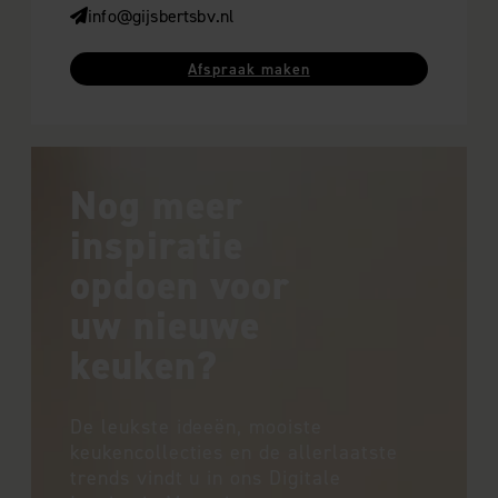
info@gijsbertsbv.nl
Afspraak maken
Nog meer
inspiratie
opdoen voor
uw nieuwe
keuken?
De leukste ideeën, mooiste
keukencollecties en de allerlaatste
trends vindt u in ons Digitale