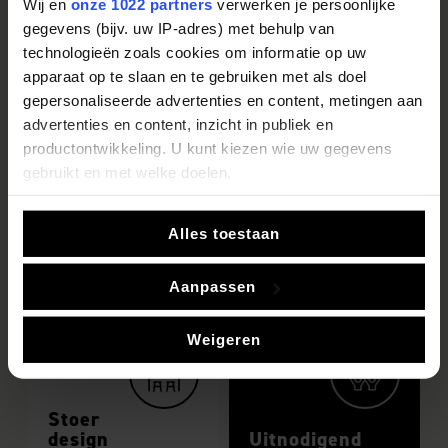
Wij en
onze 1022 partners
verwerken je persoonlijke
gegevens (bijv. uw IP-adres) met behulp van
technologieën zoals cookies om informatie op uw
Duurzame
apparaat op te slaan en te gebruiken met als doel
materialen
gepersonaliseerde advertenties en content, metingen aan
advertenties en content, inzicht in publiek en
productontwikkeling. U kunt kiezen wie uw gegevens
gebruikt en met welke doelen.
Als u het toestaat, willen we ook graag:
Alles toestaan
Robuust
Informatie verzamelen over uw geografische locatie,
die tot een paar meter nauwkeurig kan zijn
Aanpassen
Uw apparaat identificeren door het actief te scannen
op specifieke eigenschappen (fingerprinting)
Weigeren
Lees meer over hoe uw persoonlijke gegevens worden
verwerkt en stel uw voorkeuren in het
detailgedeelte
in.
U kunt uw toestemming op elk moment wijzigen of
Stoer
intrekken in de Cookieverklaring.
design
Uitnodigend