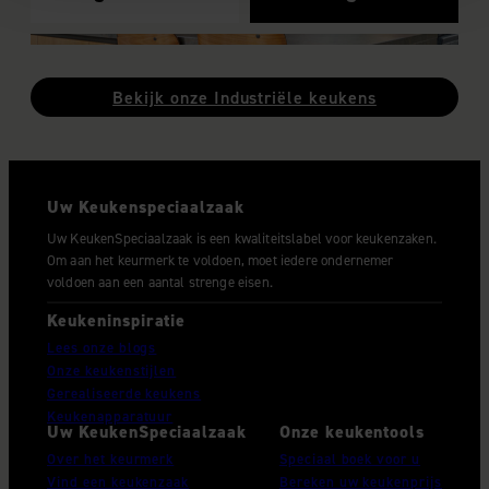
We gebruiken cookies om content en advertenties te
personaliseren, om functies voor social media te bieden
en om ons websiteverkeer te analyseren. Ook delen we
Bekijk onze Industriële keukens
informatie over uw gebruik van onze site met onze
partners voor social media, adverteren en analyse. Deze
partners kunnen deze gegevens combineren met andere
informatie die u aan ze heeft verstrekt of die ze hebben
Uw Keukenspeciaalzaak
verzameld op basis van uw gebruik van hun services.
Uw KeukenSpeciaalzaak is een kwaliteitslabel voor keukenzaken.
Om aan het keurmerk te voldoen, moet iedere ondernemer
voldoen aan een aantal strenge eisen.
Keukeninspiratie
Lees onze blogs
Onze keukenstijlen
Gerealiseerde keukens
Keukenapparatuur
Uw KeukenSpeciaalzaak
Onze keukentools
Over het keurmerk
Speciaal boek voor u
Vind een keukenzaak
Bereken uw keukenprijs