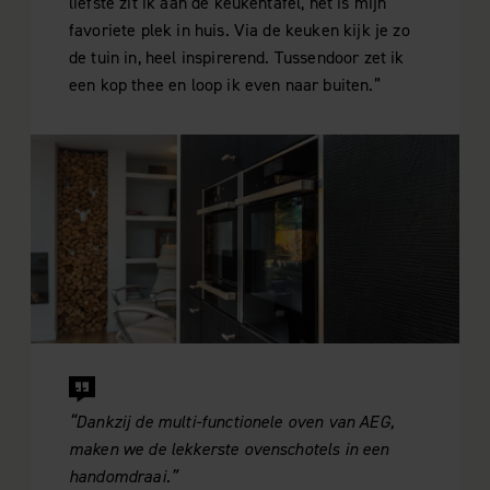
liefste zit ik aan de keukentafel, het is mijn
en om ons websiteverkeer te analyseren. Ook delen we
favoriete plek in huis. Via de keuken kijk je zo
informatie over uw gebruik van onze site met onze
de tuin in, heel inspirerend. Tussendoor zet ik
partners voor social media, adverteren en analyse. Deze
een kop thee en loop ik even naar buiten.”
partners kunnen deze gegevens combineren met andere
informatie die u aan ze heeft verstrekt of die ze hebben
verzameld op basis van uw gebruik van hun services.
“Dankzij de multi-functionele oven van AEG,
maken we de lekkerste ovenschotels in een
handomdraai.”