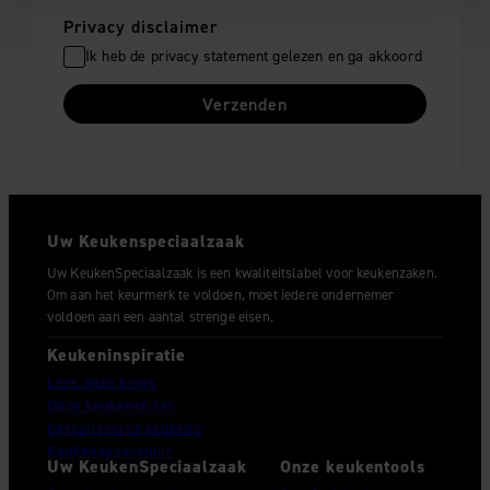
Privacy disclaimer
We gebruiken cookies om content en advertenties te
Ik heb de privacy statement gelezen en ga akkoord
personaliseren, om functies voor social media te bieden
en om ons websiteverkeer te analyseren. Ook delen we
Verzenden
informatie over uw gebruik van onze site met onze
partners voor social media, adverteren en analyse. Deze
partners kunnen deze gegevens combineren met andere
informatie die u aan ze heeft verstrekt of die ze hebben
verzameld op basis van uw gebruik van hun services.
Uw Keukenspeciaalzaak
Uw KeukenSpeciaalzaak is een kwaliteitslabel voor keukenzaken.
Om aan het keurmerk te voldoen, moet iedere ondernemer
voldoen aan een aantal strenge eisen.
Keukeninspiratie
Lees onze blogs
Onze keukenstijlen
Gerealiseerde keukens
Keukenapparatuur
Uw KeukenSpeciaalzaak
Onze keukentools