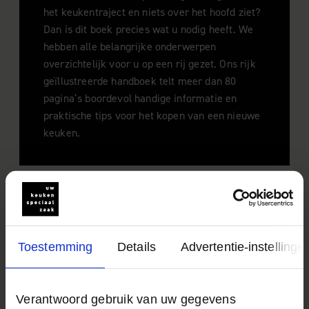
het keukentraject en niets over het hoofd ziet?
Dan is dit boek precies wat u nodig heeft. We
hebben alle belangrijke onderwerpen
overzichtelijk voor u op een rij gezet. Ons rijk
geïllustreerde handboek telt meer dan 80
pagina’s boordevol handige informatie en
praktische tips voor het kopen van een nieuwe
keuken.
Hoe wilt u het boek ontvangen?
Ik wil het boek direct online bekijken
Ik wil het boek per post ontvangen (duurt ca. 5
Toestemming
Details
Advertentie-instellinge
werkdagen)
Aanhef
Verantwoord gebruik van uw gegevens