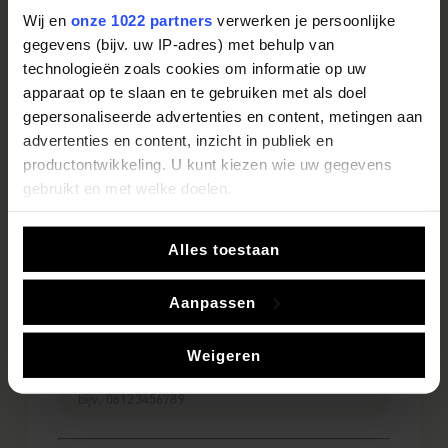
Dhr.
Mevr.
Fam.
Wij en
onze 1022 partners
verwerken je persoonlijke
Voornaam
gegevens (bijv. uw IP-adres) met behulp van
technologieën zoals cookies om informatie op uw
apparaat op te slaan en te gebruiken met als doel
gepersonaliseerde advertenties en content, metingen aan
Achternaam
advertenties en content, inzicht in publiek en
productontwikkeling. U kunt kiezen wie uw gegevens
gebruikt en met welke doelen.
Postcode
Als u het toestaat, willen we ook graag:
Alles toestaan
Informatie verzamelen over uw geografische locatie,
E-mailadres
die tot een paar meter nauwkeurig kan zijn
Aanpassen
Uw apparaat identificeren door het actief te scannen
op specifieke eigenschappen (fingerprinting)
Weigeren
Telefoonnummer
Lees meer over hoe uw persoonlijke gegevens worden
verwerkt en stel uw voorkeuren in het
detailgedeelte
in.
U kunt uw toestemming op elk moment wijzigen of
intrekken in de Cookieverklaring.