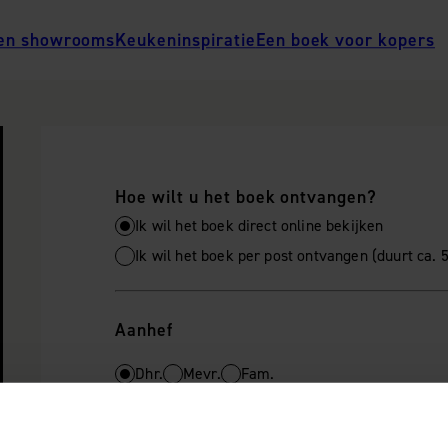
en showrooms
Keukeninspiratie
Een boek voor kopers
Hoe wilt u het boek ontvangen?
Ik wil het boek direct online bekijken
Ik wil het boek per post ontvangen (duurt ca.
Aanhef
Dhr.
Mevr.
Fam.
Achternaam