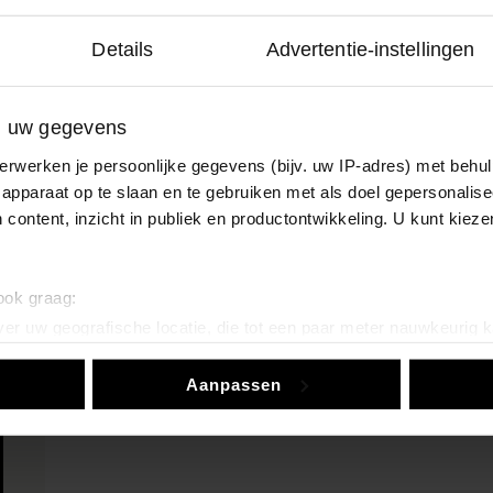
Details
Advertentie-instellingen
E-mailadres
n uw gegevens
erwerken je persoonlijke gegevens (bijv. uw IP-adres) met behul
apparaat op te slaan en te gebruiken met als doel gepersonalise
 content, inzicht in publiek en productontwikkeling. U kunt kiez
Privacy disclaimer
 ook graag:
Ik heb de privacy statement gelezen en ga ak
er uw geografische locatie, die tot een paar meter nauwkeurig k
n door het actief te scannen op specifieke eigenschappen (fingerp
Verzenden
Aanpassen
onlijke gegevens worden verwerkt en stel uw voorkeuren in he
jzigen of intrekken in de Cookieverklaring.
ent en advertenties te personaliseren, om functies voor social
. Ook delen we informatie over uw gebruik van onze site met on