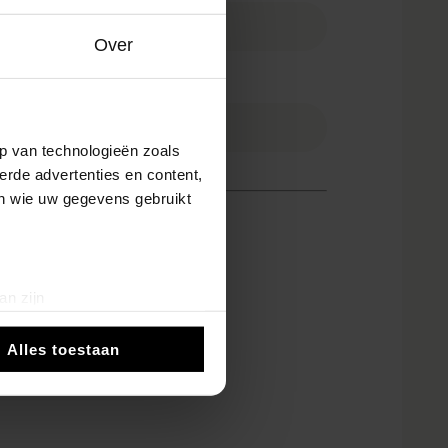
Over
Telefoonnummer
p van technologieën zoals
erde advertenties en content,
en wie uw gegevens gebruikt
koord
an zijn
rinting)
Alles toestaan
t
detailgedeelte
in. U kunt uw
 media te bieden en om ons
ze partners voor social