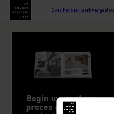
Over het keurmerk
Aangeslot
Begin uw aankoop
proces goed, met