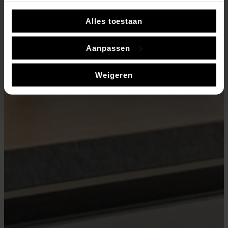
Als u het toestaat, willen we ook graag:
Alles toestaan
Informatie verzamelen over uw geografische locatie,
die tot een paar meter nauwkeurig kan zijn
Aanpassen
Uw apparaat identificeren door het actief te scannen
op specifieke eigenschappen (fingerprinting)
Weigeren
Lees meer over hoe uw persoonlijke gegevens worden
verwerkt en stel uw voorkeuren in het
detailgedeelte
in.
U kunt uw toestemming op elk moment wijzigen of
intrekken in de Cookieverklaring.
We gebruiken cookies om content en advertenties te
personaliseren, om functies voor social media te bieden
en om ons websiteverkeer te analyseren. Ook delen we
informatie over uw gebruik van onze site met onze
partners voor social media, adverteren en analyse. Deze
partners kunnen deze gegevens combineren met andere
informatie die u aan ze heeft verstrekt of die ze hebben
verzameld op basis van uw gebruik van hun services.