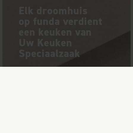
Elk droomhuis
op funda verdient
een keuken van
Uw Keuken
Speciaalzaak
Benieuwd hoe uw
keuken eruit ziet?
De aankoop van een nieuwe woning is het
ideale moment om ook uw droomkeuken te
realiseren. Het ontwerpen van die unieke