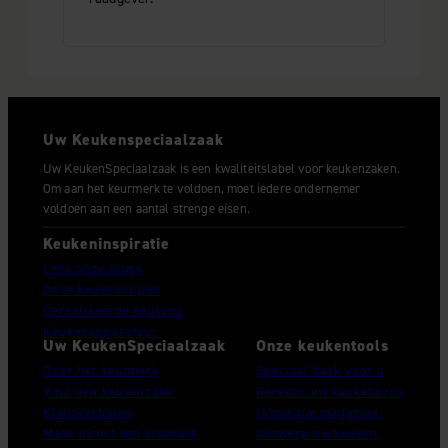
Uw Keukenspeciaalzaak
Uw KeukenSpeciaalzaak is een kwaliteitslabel voor keukenzaken.
Om aan het keurmerk te voldoen, moet iedere ondernemer
voldoen aan een aantal strenge eisen.
Keukeninspiratie
Lees onze blogs
Onze keukenstijlen
Gerealiseerde keukens
Keukenapparatuur
Uw KeukenSpeciaalzaak
Onze keukentools
Over het keurmerk
Speciaal boek voor u
Vind een keukenzaak
Bereken uw keukenprijs
Klantverhalen
Inspiratie magazine
Maak direct een afspraak
Ontwerp uw keuken