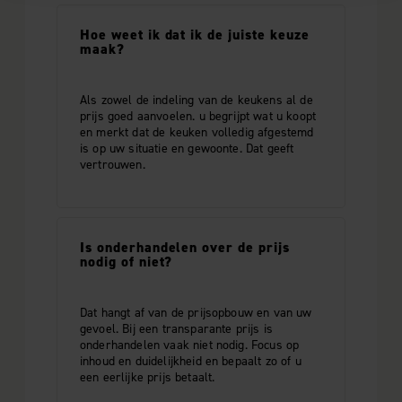
personaliseren, om functies voor social media te bieden
Hoe weet ik dat ik de juiste keuze
en om ons websiteverkeer te analyseren. Ook delen we
maak?
informatie over uw gebruik van onze site met onze
partners voor social media, adverteren en analyse. Deze
Als zowel de indeling van de keukens al de
partners kunnen deze gegevens combineren met andere
prijs goed aanvoelen. u begrijpt wat u koopt
informatie die u aan ze heeft verstrekt of die ze hebben
en merkt dat de keuken volledig afgestemd
verzameld op basis van uw gebruik van hun services.
is op uw situatie en gewoonte. Dat geeft
vertrouwen.
Is onderhandelen over de prijs
nodig of niet?
Dat hangt af van de prijsopbouw en van uw
gevoel. Bij een transparante prijs is
onderhandelen vaak niet nodig. Focus op
inhoud en duidelijkheid en bepaalt zo of u
een eerlijke prijs betaalt.