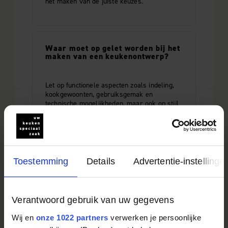
het maken van de juiste keuzes.
Waar moet op gelet worden bij het
maken van een keukenontwerp?
Let op functionele aspecten zoals indeling,
kookgewoonten, gebruiksgemak en
technische mogelijkheden, maar ook op stijl
en aansluiting bij uw interieur. Alles moet
kloppen in de ruimte. Het ontwerp moet
praktisch, haalbaar en goed afgestemd zijn
op de woning.
Toestemming
Details
Advertentie-instellinge
Wat gebeurt er tijdens een eerste
adviesgesprek?
Verantwoord gebruik van uw gegevens
Wij en
onze 1022 partners
verwerken je persoonlijke
U bespreekt uw wensen, ruimte, manier van