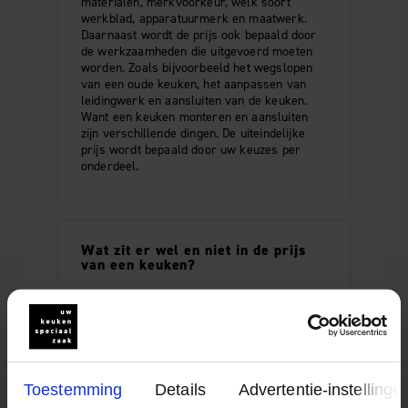
materialen, merkvoorkeur, welk soort
werkblad, apparatuurmerk en maatwerk.
Daarnaast wordt de prijs ook bepaald door
de werkzaamheden die uitgevoerd moeten
worden. Zoals bijvoorbeeld het wegslopen
van een oude keuken, het aanpassen van
leidingwerk en aansluiten van de keuken.
Want een keuken monteren en aansluiten
zijn verschillende dingen. De uiteindelijke
prijs wordt bepaald door uw keuzes per
onderdeel.
Wat zit er wel en niet in de prijs
van een keuken?
Dat verschilt per offerte. Apparatuur,
montage en accessoires zijn niet altijd
inbegrepen. Controleer daarom altijd wat
precies is opgenomen.
Toestemming
Details
Advertentie-instellinge