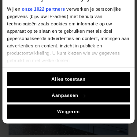
Gerealiseerd door: Huyberts Keukens
Wij en
onze 1022 partners
verwerken je persoonlijke
gegevens (bijv. uw IP-adres) met behulp van
technologieën zoals cookies om informatie op uw
apparaat op te slaan en te gebruiken met als doel
gepersonaliseerde advertenties en content, metingen aan
advertenties en content, inzicht in publiek en
productontwikkeling. U kunt kiezen wie uw gegevens
gebruikt en met welke doelen.
Als u het toestaat, willen we ook graag:
Alles toestaan
Informatie verzamelen over uw geografische locatie,
die tot een paar meter nauwkeurig kan zijn
Aanpassen
Uw apparaat identificeren door het actief te scannen
op specifieke eigenschappen (fingerprinting)
Weigeren
Lees meer over hoe uw persoonlijke gegevens worden
verwerkt en stel uw voorkeuren in het
detailgedeelte
in.
U kunt uw toestemming op elk moment wijzigen of
intrekken in de Cookieverklaring.