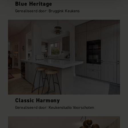
Blue Heritage
Gerealiseerd door: Bruggink Keukens
We gebruiken cookies om content en advertenties te
personaliseren, om functies voor social media te bieden
en om ons websiteverkeer te analyseren. Ook delen we
informatie over uw gebruik van onze site met onze
partners voor social media, adverteren en analyse. Deze
partners kunnen deze gegevens combineren met andere
informatie die u aan ze heeft verstrekt of die ze hebben
verzameld op basis van uw gebruik van hun services.
Classic Harmony
Gerealiseerd door: Keukenstudio Voorschoten