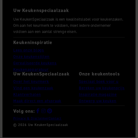
informatie over uw gebruik van onze site met onze
Uw Keukenspeciaalzaak
partners voor social media, adverteren en analyse. Deze
partners kunnen deze gegevens combineren met andere
Uw KeukenSpeciaalzaak is een kwaliteitslabel voor keukenzaken.
Om aan het keurmerk te voldoen, moet iedere ondernemer
informatie die u aan ze heeft verstrekt of die ze hebben
voldoen aan een aantal strenge eisen.
verzameld op basis van uw gebruik van hun services.
Keukeninspiratie
Lees onze blogs
Onze keukenstijlen
Gerealiseerde keukens
Keukenapparatuur
Uw KeukenSpeciaalzaak
Onze keukentools
Over het keurmerk
Speciaal boek voor u
Vind een keukenzaak
Bereken uw keukenprijs
Klantverhalen
Inspiratie magazine
Maak direct een afspraak
Ontwerp uw keuken
Volg ons:
Privacy & Disclaimer
Contact
© 2026 Uw KeukenSpeciaalzaak