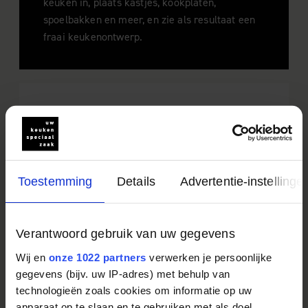
keuken in, plaats kastjes, kookplaten,
spoelbakken en meer, en zie als resultaat een
fraai keukenontwerp.
Aanhef
Dhr.
Mevr.
Fam.
Voornaam
Toestemming
Details
Advertentie-instellinge
Achternaam
Verantwoord gebruik van uw gegevens
Wij en
onze 1022 partners
verwerken je persoonlijke
Postcode
gegevens (bijv. uw IP-adres) met behulp van
technologieën zoals cookies om informatie op uw
apparaat op te slaan en te gebruiken met als doel