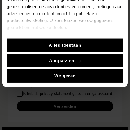
gepersonaliseerde advertenties en content, metingen aan
Huisnummer
advertenties en content, inzicht in publiek en
productontwikkeling. U kunt kiezen wie uw gegevens
gebruikt en met welke doelen.
E-mailadres
Als u het toestaat, willen we ook graag:
Alles toestaan
Informatie verzamelen over uw geografische locatie,
Telefoonnummer
die tot een paar meter nauwkeurig kan zijn
Aanpassen
Uw apparaat identificeren door het actief te scannen
op specifieke eigenschappen (fingerprinting)
Weigeren
Lees meer over hoe uw persoonlijke gegevens worden
Privacy disclaimer
verwerkt en stel uw voorkeuren in het
detailgedeelte
in.
U kunt uw toestemming op elk moment wijzigen of
Ik heb de privacy statement gelezen en ga akkoord
intrekken in de Cookieverklaring.
Verzenden
We gebruiken cookies om content en advertenties te
personaliseren, om functies voor social media te bieden
en om ons websiteverkeer te analyseren. Ook delen we